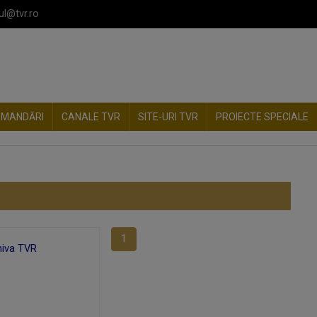
ul@tvr.ro
OMANDĂRI
CANALE TVR
SITE-URI TVR
PROIECTE SPECIALE
1