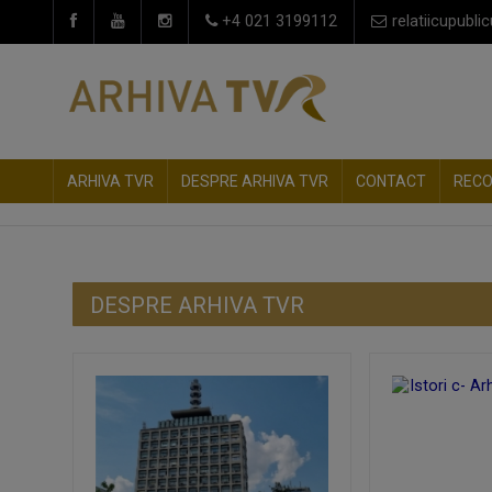
+4 021 3199112
relatiicupublic
ARHIVA TVR
DESPRE ARHIVA TVR
CONTACT
REC
DESPRE ARHIVA TVR