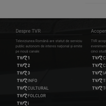
Despre TVR
Acoper
Televiziunea Română are statut de serviciu
TVR acope
public autonom de interes naţional şi emite
evenimente
pe nouă canale:
cinci studi