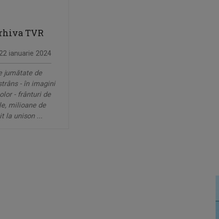
Arhiva TVR
, 22 ianuarie 2024
e jumătate de
trâns - în imagini
olor - frânturi de
ele, milioane de
t la unison ...